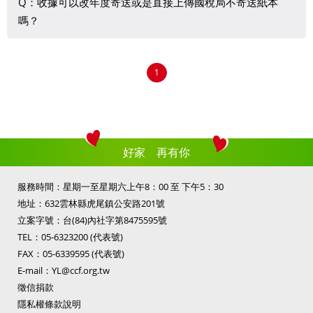
Q：收據可以改年度寄送或是直接上傳國稅局不寄送紙本
嗎？
若您是會員，可直接在會員基本資料維護中修改。若您非會
1
員而想更改收據寄送方式請來電05-6323200 出納 陳小姐查
詢。
好家 再有你
服務時間：星期一至星期六上午8：00 至 下午5：30
地址：632雲林縣虎尾鎮公安路201號
立案字號：台(84)內社字第8475595號
TEL：
05-6323200
(代表號)
FAX：05-6339595 (代表號)
E-mail：
YL@ccf.org.tw
徵信捐款
隱私權條款說明