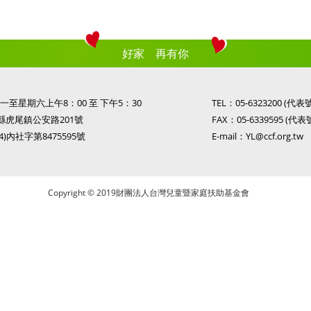
好家 再有你
至星期六上午8：00 至 下午5：30
TEL：
05-6323200
(代表號
縣虎尾鎮公安路201號
FAX：05-6339595 (代表
)內社字第8475595號
E-mail：
YL@ccf.org.tw
Copyright © 2019財團法人台灣兒童暨家庭扶助基金會