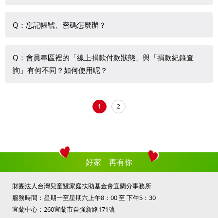
上查詢付款狀態。
若採E-mail驗證，可能因為您的郵件伺服器將驗證信歸至垃
Q：忘記帳號、密碼怎麼辦？
圾信件/廣告信件匣內，請到垃圾信件/廣告信件匣中查看。
請到會員登入頁面中點選忘記帳號/忘記密碼。
Q：會員專區裡的「線上捐款付款狀態」與「捐款紀錄查
詢」有何不同？如何使用呢？
「線上捐款付款狀態」僅限於近三年內家扶線上捐款即時付
1
2
款狀態查詢，查詢區間以一年為限。您可直接查詢付款成功
與否。此功能無法查詢其他方式捐款付款情形。
「捐款紀錄查詢」則為近三年內之各種管道捐款紀錄查詢，
查詢區間以一年為限。
好家 再有你
查詢方式為選擇捐款日期後按下送出鍵，並請稍等，資料會
直接呈現於日期區間下方
。
財團法人台灣兒童暨家庭扶助基金會宜蘭分事務所
服務時間：星期一至星期六上午8：00 至 下午5：30
宜蘭中心：260宜蘭市自強新路171號