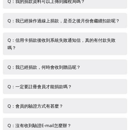
Q：我的捐款資料可以上傳到國稅局嗎？
若須由本會上傳捐款資料至國稅局，請於捐款時留下您的身
Q：我已經操作過線上捐款，是否之後月份會繼續扣款呢？
分證號，即可免附捐款憑證進行申報。機關團體與企業等組
織等無法代為上傳，請自行申報並檢附捐款憑證。
若您選擇單次捐款，僅會扣款一次。
Q：信用卡捐款後收到系統失敗通知信，真的有付款失敗
嗎？
若您捐款時選擇定期定額扣款，將於您設定期間內每月請款
一次。
若您採信用卡線上付款，為維護捐款人持卡安全，付款皆於
Q：我已經捐款，何時會收到贈品呢？
第三方金流平台內操作，系統會自動傳遞成功或錯誤訊息，
亦主動由系統寄發付款成功或失敗通知信至您所留的email信
請見各贈品捐款專案中對於寄送時程的說明。
箱。較常見的失敗原因為銀行發送的驗證碼填寫錯誤。請重
Q：一定要註冊會員才能捐款嗎？
新操作一次捐款流程即可。
非會員亦可捐款，但無法查詢付款狀態與查詢收據紀錄。若
Q：會員的驗證方式有甚麼？
您已是會員，可查詢註冊後的線上捐款付款狀態。捐款紀錄
查詢僅提供登入會員後操作的線上捐款紀錄，以訪客身分(未
採手機或E-mail驗證方式。
登入會員)的付款狀態或其他管道捐款與認養資訊皆無法於線
Q：沒有收到驗證E-mail怎麼辦？