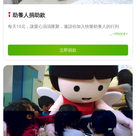
助養人捐助款
每天10元，讓愛心涓涓匯聚，邀請你加入快樂助養人的行列
...
<more>
立即捐款