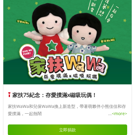
家扶75紀念：存愛撲滿x磁吸玩偶！
家扶WaWa和兒保WaWa換上新造型，帶著萌夥伴小熊佳佳和存
愛撲滿，一起熱鬧
...
<more>
立即捐款