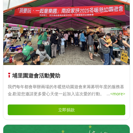
埔里園遊會活動贊助
我們每年都會舉辦兩場的冬暖慈幼園遊會來籌募明年度的服務基
金,歡迎您邀請更多愛心天使一起加入這次愛的行動。
...
<more>
立即捐款