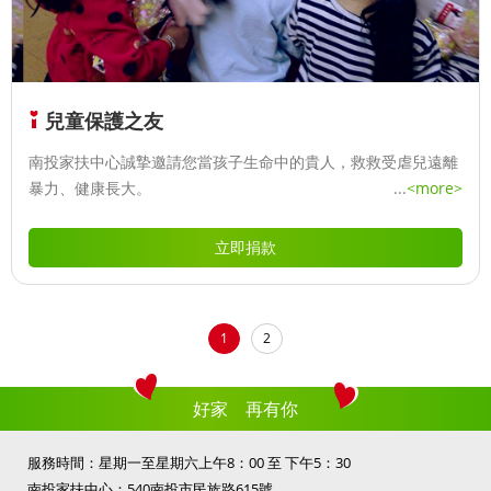
兒童保護之友
南投家扶中心誠摯邀請您當孩子生命中的貴人，救救受虐兒遠離
暴力、健康長大。
...
<more>
立即捐款
1
2
好家 再有你
服務時間：星期一至星期六上午8：00 至 下午5：30
南投家扶中心：540南投市民族路615號