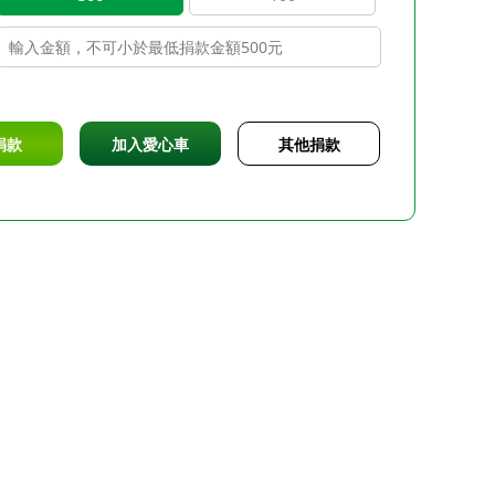
捐款
加入愛心車
其他捐款