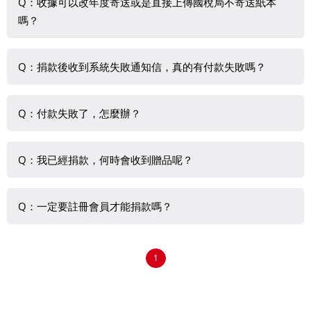
Q：收據可以改年度寄送或是直接上傳國稅局不寄送紙本
嗎？
若您是會員，可直接在會員基本資料維護中修改。若您非會
Q：捐款後收到系統失敗通知信，真的有付款失敗嗎？
員而想更改收據寄送方式請來電049-2222080 出納周小
姐。
付款皆於第三方金流平台內操作，系統會自動傳遞成功或錯
Q：付款失敗了，怎麼辦？
誤訊息，亦主動由系統寄發付款成功或失敗通知信。較常見
的失敗原因為銀行發送的驗證碼填寫錯誤。請重新操作一次
請重新操作一次捐款流程即可。
捐款流程即可。
Q：我已經捐款，何時會收到贈品呢？
請見各贈品捐款專案說明。
Q：一定要註冊會員才能捐款嗎？
非會員亦可捐款，但無法查詢。若您已是會員，可查詢註冊
1
後的線上捐款記錄。捐款紀錄查詢僅提供登入會員後操作的
線上捐款紀錄，未登入會員或其他管道捐款與認養資訊皆無
法於線上查詢。