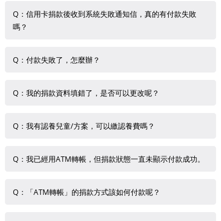
Q：信用卡捐款後收到系統失敗通知信，真的有付款失敗
嗎？
若您採信用卡線上付款，為維護捐款人持卡安全，付款皆於
Q：付款失敗了，怎麼辦？
第三方金流平台內操作，系統會自動傳遞成功或錯誤訊息，
亦主動由系統寄發付款成功或失敗通知信至您所留的email信
請重新操作一次捐款流程即可。
箱。較常見的失敗原因為銀行發送的驗證碼填寫錯誤。請重
Q：我的捐款資料填錯了，是否可以更改呢？
新操作一次捐款流程即可。
若您是會員，可直接在會員基本資料維護中修改。若您非會
Q：我有認養兒童/方案，可以繳認養費嗎？
員而想更改收件資料，請來電04-2206-1234分機1481、
1482查詢。
線上捐款僅針對一般捐款用途，若您要繳交認養費等，請以
Q：我已經用ATM轉帳，但捐款狀態一直未顯示付款成功。
郵局劃撥或填寫授權書等方式繳交，或請來電04-2206-
1234分機1481、1482查詢。
若您採ATM轉帳付款方式，當您轉帳後，系統會自行比對是
Q：「ATM轉帳」的捐款方式該如何付款呢？
否已收到款項並更正付款狀態，但因銀行端是批次拋轉資料
給捐款系統，而非即時更新，所以需等待一些時間才能夠更
當選擇ATM轉帳時，需透過E-mail或手機完成認證才能取得