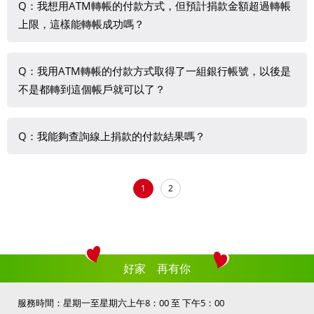
新捐款狀態並寄發通知信件至您所留的email信箱。
Q：我想用ATM轉帳的付款方式，但預計捐款金額超過轉帳
虛擬帳號，完成認證後，您可以得到一組14碼的虛擬帳號，
上限，這樣能轉帳成功嗎？
由於虛擬帳號是針對「網路ATM」或「ATM自動提款機」轉
帳使用，因此無法進行臨櫃現金匯款，請以ATM機台或是網
為防止詐騙，國內法規設有非約定帳戶單筆轉帳上限與每日
路/行動銀行的方式轉入捐款金額。
Q：我用ATM轉帳的付款方式取得了一組銀行帳號，以後是
轉帳上限的規定。若預計轉帳金額超過帳戶限額，將無法順
不是都轉到這個帳戶就可以了？
此虛擬帳號於七天內有效，請於期限前將原先設定的捐款金
利轉帳，建議您可改用線上捐款其他付款方式。
額轉入，並請勿重複使用同一虛擬帳號捐款。
您完成捐款資料填寫後取得的銀行帳戶為虛擬帳號，僅能使
Q：我能夠查詢線上捐款的付款結果嗎？
用一次，請勿重複使用。若需要再次捐款，請重新操作捐款
流程以取得新的虛擬帳號。
請先登入會員後再操作線上捐款流程，即可至會員專區中查
1
2
詢線上捐款付款狀態。
好家 再有你
服務時間：星期一至星期六上午8：00 至 下午5：00