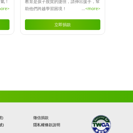
打氣！
教育是孩子脫貧的捷徑，請伸出援手，幫
ore>
助他們跨越學習困境！
...
<more>
立即捐款
號)
徵信捐款
號)
隱私權條款說明