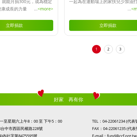
，就能月捐300元，成為穩定
一起為在運動場上的家扶兒少加油
健康成長的力量
...
<more>
...
<m
立即捐款
立即捐款
1
2
3
好家 再有你
至星期六上午8：00 至 下午5：00
TEL：
04-22061234
(代表
08台中市西區民權路228號
FAX：04-22061235 (代表
)內社字第8475595號
E-mail：
fund@ccf.org.tw