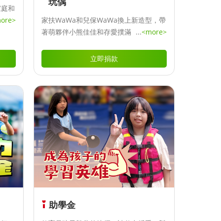
玩偶
家庭和
ore>
家扶WaWa和兒保WaWa換上新造型，帶
著萌夥伴小熊佳佳和存愛撲滿，一起熱鬧
...
<more>
登場！
立即捐款
助學金