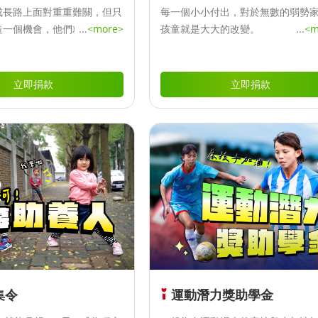
成長路上面對重重難關，但只
每一個小小付出，對於無數的弱勢
造一個機會，他們就能夠繼續
...
<more>
孩童就是大大的改變。
...
<m
立即捐款
立即捐款
集令
運動潛力獎助學金