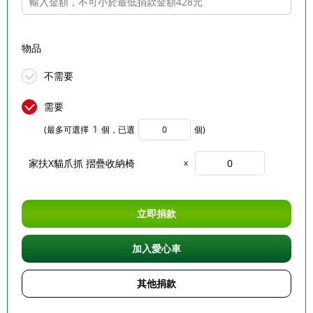
物品
不需要
需要
1
(最多可選擇
個，已選
個)
家扶X貓爪抓 摺疊收納椅
x
立即捐款
加入愛心車
其他捐款