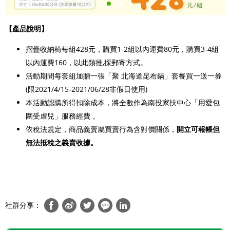
【產品說明】
摺疊收納椅每組
428
元，購買
1-2
組以內運費8
0
元，購買
3-4
組
以內運費
160
，以此類推,採郵寄方式。
活動期間每套組加贈一張「聚 北海道昆布鍋」套餐買一送一券
(限2021/4/15-2021/06/28非假日使用)
本活動認購所得扣除成本，將全數作為南投家扶中心「用愛包
圍受虐兒」服務經費，
依稅法規定，商品義賣屬買賣行為含對價關係，
開立可報帳但
無法抵稅之義賣收據。
社群分享：