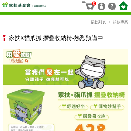
0
捐款列表
捐款專案
家扶X貓爪抓 摺疊收納椅-熱烈預購中