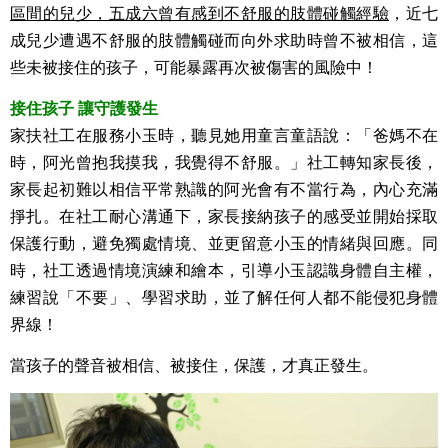
區間的兒少，五成六曾有感到不舒服的肢體碰觸經驗
，近七
成兒少遭遇不舒服的肢體觸碰而向外求助時曾不被相信，這
些未被接住的孩子，可能暴露再次被傷害的風險中！
接住孩子 讓守護發生
家扶社工在服務小玉時，聽見她用童言童語說：「爸媽不在
時，阿光曾抱我摸我，我覺得不舒服。」社工轉知家長後，
家長起初難以相信平常熟識的阿光會有不當行為，內心充滿
掙扎。在社工耐心溝通下，家長接納孩子的感受並開始採取
保護行動，避免獨處情境、並更留意小玉的情緒與回應。同
時，社工透過情境演練和繪本，引導小玉認識身體自主權，
練習說「不要」、學習求助，並了解任何人都不能侵犯身體
界線！
當孩子的聲音被相信、被接住，保護，才真正發生。