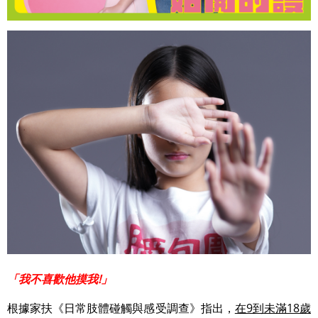
「我不喜歡他摸我!」
根據家扶《日常肢體碰觸與感受調查》指出，
在9到
未滿
18
歲