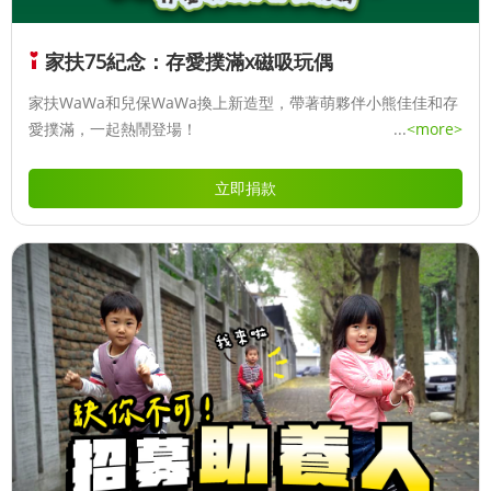
家扶75紀念：存愛撲滿x磁吸玩偶
家扶WaWa和兒保WaWa換上新造型，帶著萌夥伴小熊佳佳和存
愛撲滿，一起熱鬧登場！
...
<more>
立即捐款