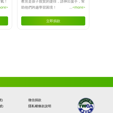
打氣！
教育是孩子脫貧的捷徑，請伸出援手，幫
ore>
助他們跨越學習困境！
...
<more>
立即捐款
號)
徵信捐款
號)
隱私權條款說明