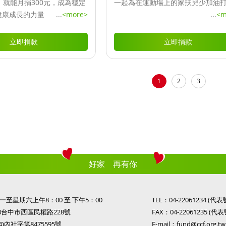
，就能月捐300元，成為穩定
一起為在運動場上的家扶兒少加油
健康成長的力量
...
<more>
...
<m
立即捐款
立即捐款
1
2
3
好家 再有你
至星期六上午8：00 至 下午5：00
TEL：
04-22061234
(代表
08台中市西區民權路228號
FAX：04-22061235 (代表
)內社字第8475595號
E-mail：
fund@ccf.org.tw