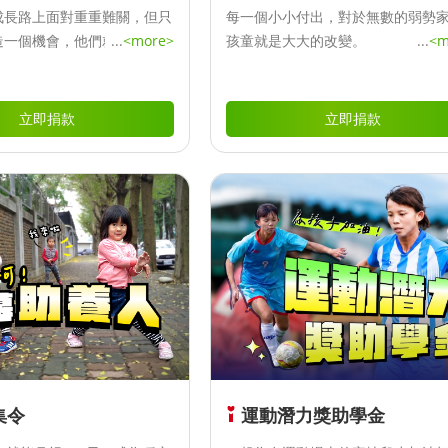
成長路上面對重重難關，但只
每一個小小付出，對於無數的弱勢
造一個機會，他們就能夠繼續
...
<more>
孩童就是大大的改變。
...
<m
立即捐款
立即捐款
集令
運動潛力獎助學金