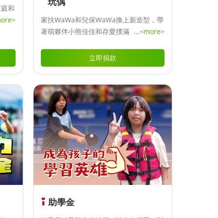
玩偶
家庭和
ore>
家扶WaWa和兒保WaWa換上新造型，帶
著萌夥伴小熊佳佳和存愛撲滿，一起熱鬧
...
<more>
登場！
立即捐款
助學金