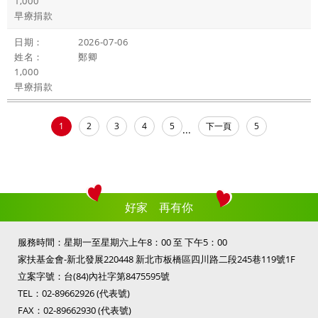
1,000
早療捐款
2026-07-06
鄭卿
1,000
早療捐款
1
2
3
4
5
下一頁
5
...
好家 再有你
服務時間：星期一至星期六上午8：00 至 下午5：00
家扶基金會-新北發展220448 新北市板橋區四川路二段245巷119號1F
立案字號：台(84)內社字第8475595號
TEL：
02-89662926
(代表號)
FAX：02-89662930 (代表號)