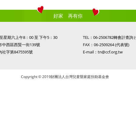
好家 再有你
星期六上午8：00 至 下午5：30
TEL：
06-2506782轉會計查詢
南市中西區西賢一街139號
FAX：06-2509264 (代表號)
內社字第8475595號
E-mail：
tn@ccf.org.tw
Copyright © 2019財團法人台灣兒童暨家庭扶助基金會