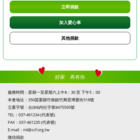
立即捐款
加入愛心車
其他捐款
好家 再有你
服務時間：星期一至星期六上午8：30 至 下午5：00
本會地址：350苗栗縣竹南鎮竹興里博愛街518號
立案字號：台(84)內社字第8475595號
TEL：
037-461234
(代表號)
FAX：037-461235 (代表號)
E-mail：
ml@ccf.org.tw
徵信捐款