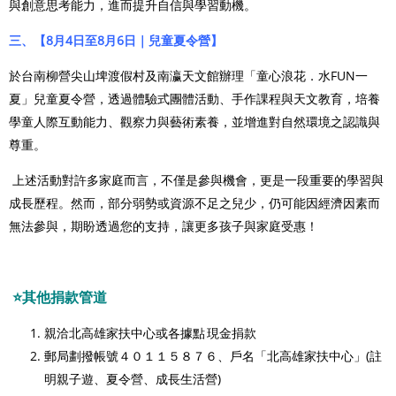
與創意思考能力，進而提升自信與學習動機。
三、【8月4日至8月6日｜兒童夏令營】
於台南柳營尖山埤渡假村及南瀛天文館辦理「童心浪花．水
FUN
一
夏」兒童夏令營，透過體驗式團體活動、手作課程與天文教育，培養
學童人際互動能力、觀察力與藝術素養，並增進對自然環境之認識與
尊重。
上述活動對許多家庭而言，不僅是參與機會，更是一段重要的學習與
成長歷程。然而，部分弱勢或資源不足之兒少，仍可能因經濟因素而
無法參與，期盼透過您的支持，讓更多孩子與家庭受惠！
⭐
其他捐款管道
親洽
北高雄家扶中心或各據點
現金捐
款
郵局劃撥帳號４０１１５８７６、戶名「北高雄家扶中心」(註
明親子遊、夏令營、成長生活營)