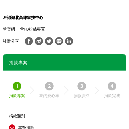
🔎
認識北高雄家扶中心
💙官網
💙FB粉絲專頁
社群分享：
捐款專案
1
2
3
4
捐款專案
我的愛心車
捐款資料
捐款完成
捐款類別
單筆捐款