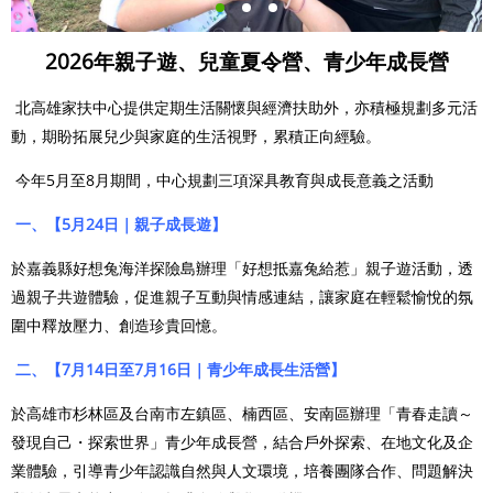
2026
年親子遊、兒童夏令營、青少年成長營
北高雄家扶中心提供定期生活關懷與經濟扶助外，亦積極規劃多元活
動，期盼拓展兒少與家庭的生活視野，累積正向經驗。
今年
5
月至
8
月期間，中心規劃三項深具教育與成長意義之活動
一、【5月24日｜親子成長遊】
於嘉義縣好想兔海洋探險島辦理「好想抵嘉兔給惹」親子遊活動，透
過親子共遊體驗，促進親子互動與情感連結，讓家庭在輕鬆愉悅的氛
圍中釋放壓力、創造珍貴回憶。
二、【7月14日至7月16日｜青少年成長生活營】
於高雄市杉林區及台南市左鎮區、楠西區、安南區辦理「青春走讀～
發現自己・探索世界」青少年成長營，結合戶外探索、在地文化及企
業體驗，引導青少年認識自然與人文環境，培養團隊合作、問題解決