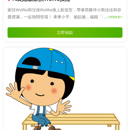
家扶WaWa和兒保WaWa換上新造型，帶著萌夥伴小熊佳佳和存
愛撲滿，一起熱鬧登場！ 牽牽小手、臉貼臉，磁鐵「啪嗒」一
...
<more>
吸，立刻變成形影不離的小隊友。 小熊佳佳靜靜守在冰箱旁，像
個可愛小提醒：「嘿～今天有幫孩子存愛心嗎？」
立即捐款