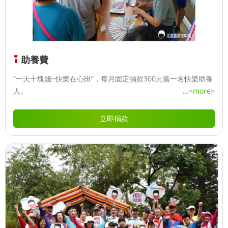
助養費
“一天十塊錢~快樂在心田”，每月固定捐款300元當一名快樂助養
人。
...
<more>
立即捐款