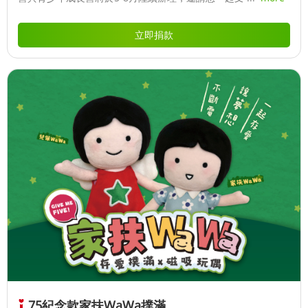
立即捐款
75紀念款家扶WaWa撲滿