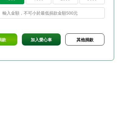
捐款
加入愛心車
其他捐款