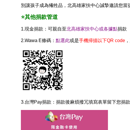
別讓孩子成為犧牲品，北高雄家扶中心誠摯邀請您當
⭐
其他捐款管道
1.現金捐款：可親自至
北高雄家扶中心或各據點
捐款
2.Wawa E條碼：
點選此
或是
手機掃描以下QR code
，
3.台灣Pay捐款：捐款後麻煩撥冗填寫表單留下您捐