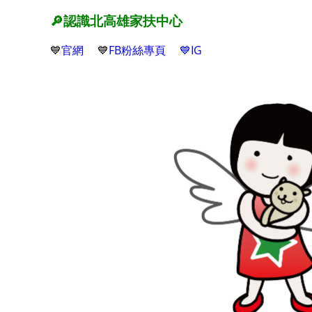
🔎
認識北高雄家扶中心
💙
官網
💙
FB粉絲專頁
💙IG