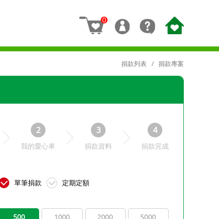
0
捐款列表
捐款專案
2
3
4
我的愛心車
捐款資料
捐款完成
單筆捐款
定期定額
500
1000
2000
5000