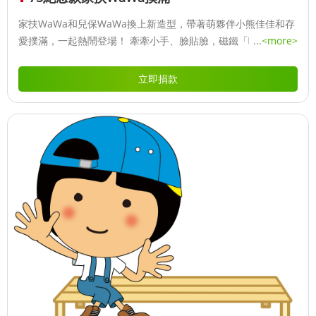
家扶WaWa和兒保WaWa換上新造型，帶著萌夥伴小熊佳佳和存
愛撲滿，一起熱鬧登場！ 牽牽小手、臉貼臉，磁鐵「啪嗒」一
...
<more>
吸，立刻變成形影不離的小隊友。 小熊佳佳靜靜守在冰箱旁，像
個可愛小提醒：「嘿～今天有幫孩子存愛心嗎？」
立即捐款