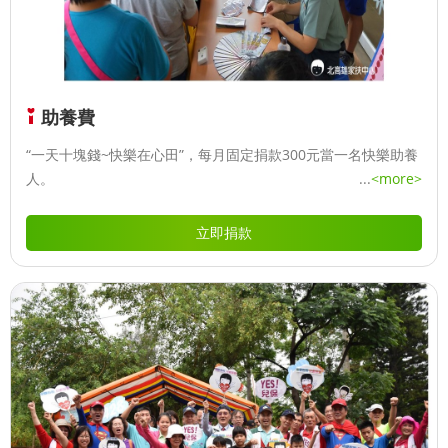
助養費
“一天十塊錢~快樂在心田”，每月固定捐款300元當一名快樂助養
人。
...
<more>
立即捐款