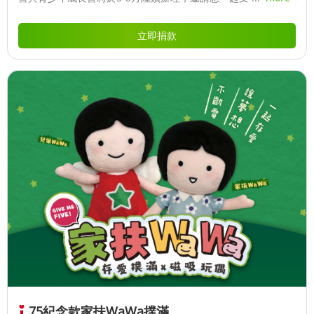
立即捐款
75紀念款家扶WaWa撲滿