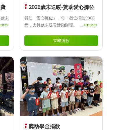
經費
2026歲末送暖-贊助愛心攤位
持歲末
贊助「愛心攤位」，每一攤位捐助5000
ore>
元，支持歲末送暖活動辦理。
...
<more>
立即捐款
獎助學金捐款