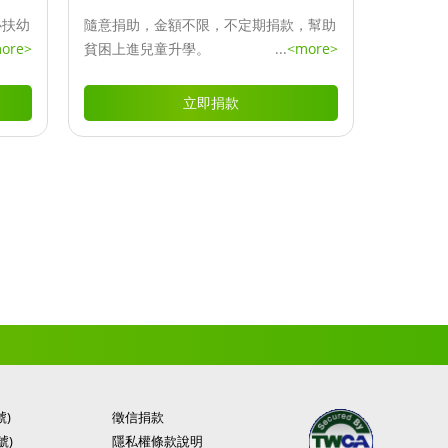
心扶幼
隨意捐助，金額不限，不定期捐款，幫助
ore>
貧困上進兒童升學。
...
<more>
立即捐款
號)
徵信捐款
號)
隱私權條款說明