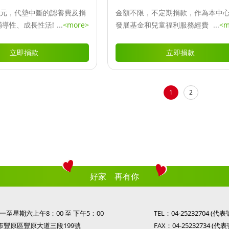
0元，代墊中斷的認養費及捐
金額不限，不定期捐款，作為本中
輔導性、成長性活動。
...
<more>
發展基金和兒童福利服務經費
...
<m
立即捐款
立即捐款
1
2
好家 再有你
至星期六上午8：00 至 下午5：00
TEL：
04-25232704
(代表
市豐原區豐原大道三段199號
FAX：04-25232734 (代表