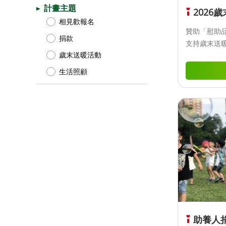
計畫主題
2026
相見歡報名
贊助「慰助品
捐款
支持歲末送
歲末送暖活動
生活照顧
助養人