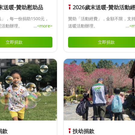
歲末送暖-贊助慰助品
2026歲末送暖-贊助活動
」，每一份捐助1500元，
贊助「活動經費」，金額不限，支
暖活動辦理。
...
<more>
送暖活動辦理。
...
<m
立即捐款
立即捐款
捐款
扶幼捐款