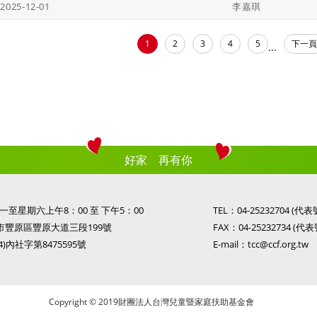
2025-12-01
李嘉琪
1
2
3
4
5
下一頁
...
好家 再有你
至星期六上午8：00 至 下午5：00
TEL：
04-25232704
(代表
市豐原區豐原大道三段199號
FAX：04-25232734 (代表
)內社字第8475595號
E-mail：
tcc@ccf.org.tw
Copyright © 2019財團法人台灣兒童暨家庭扶助基金會