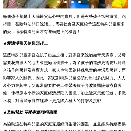
每個孩子都是上天賜於父母心中的寶貝，但是有些孩子卻飛得慢、跑
得慢、甚致無法開口說話…，需要社會及家庭給予這些特殊兒童更多
的愛，這樣特殊兒童才有迎頭趕上的機會！
★
愛讓慢飛天使迎頭趕上
這些特殊兒童家庭在孩子出生之後，對家庭來說猶如青天霹靂，父母
需要花費很大的心力來照顧這個孩子，為了孩子的進步更需要找到適
合孩子的照顧及療育方式，家人也常因為特殊兒童的生活及照顧，而
影響家人的關係，因此，家庭對特殊兒童必須付出很多的財力、人力
及心力在其中，父母常需要辭去工作帶著孩子奔波於醫院做療育復
健，使得原本小康的家庭經濟易陷入困境，加上近來景氣低迷，求職
不易，對這些家庭在經濟上更是陷入極大的打擊及挑戰。
★
及時幫助 弱勢家庭獲得疏困
為協助這些特殊兒童的家庭克服經濟生活的困難，並且能夠持續提供