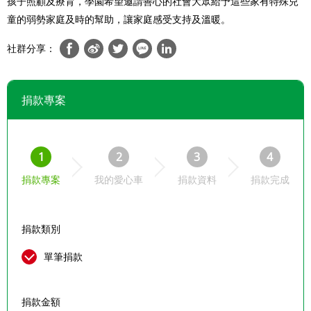
孩子照顧及療育，學園希望邀請善心的社會大眾給予這些家有特殊兒
童的弱勢家庭及時的幫助，讓家庭感受支持及溫暖。
社群分享：
捐款專案
1
2
3
4
捐款專案
我的愛心車
捐款資料
捐款完成
捐款類別
單筆捐款
捐款金額