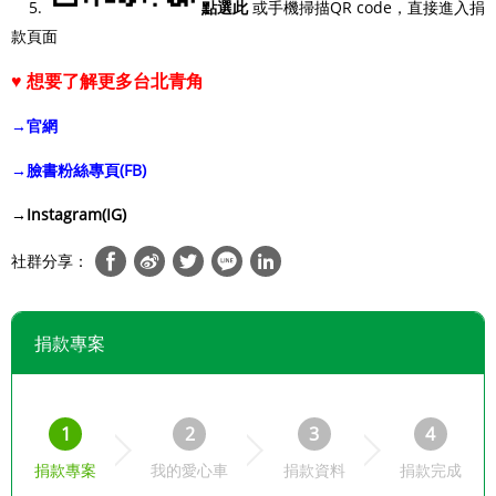
5.
點選此
或手機掃描QR code，直接進入捐
款頁面
♥ 想要了解更多台北青角
→官網
→臉書粉絲專頁(FB)
→Instagram(IG)
社群分享：
捐款專案
1
2
3
4
捐款專案
我的愛心車
捐款資料
捐款完成