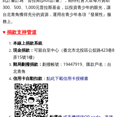
此計畫訂為「普拉斯(plus)計畫」，期待社會大眾每月贊助
300、500、1,000元普拉斯基金，以投資青少年的眼光，讓
台北青角獲得充分的資源，運用在青少年各項『發展性』服
務上。
♥
捐款支持管道
本線上捐款系統
現金捐款：
可親自至中心（臺北市北投區公舘路423巷8
弄15號1樓）
郵局劃撥捐款：
劃撥帳號：19447919、匯款戶名：台
北青角
信用卡自動扣款
：
點此下載信用卡授權書
點選此
或手機掃描QR code，直接