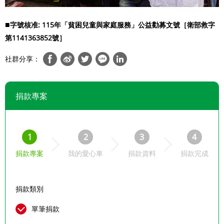
■
字號核准: 115年「貧困兒童與家庭服務」公益勸募文號［
衛部救字
第1141363852號
］
社群分享：
捐款專案
1
2
3
4
捐款專案
我的愛心車
捐款資料
捐款完成
捐款類別
單筆捐款