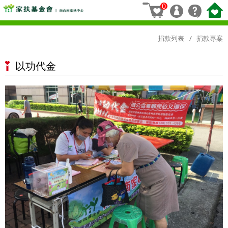
0
捐款列表
捐款專案
以功代金