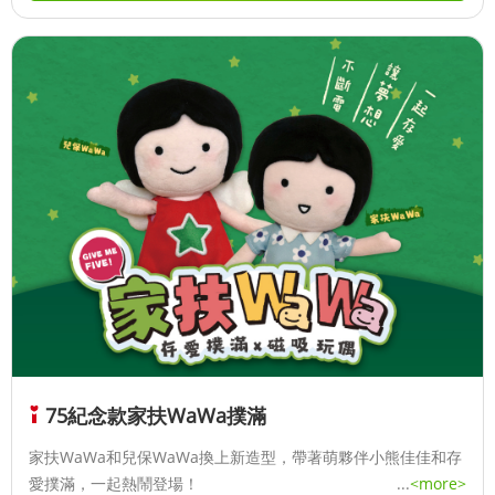
75紀念款家扶WaWa撲滿
家扶WaWa和兒保WaWa換上新造型，帶著萌夥伴小熊佳佳和存
愛撲滿，一起熱鬧登場！
...
<more>