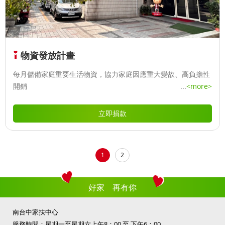
物資發放計畫
每月儲備家庭重要生活物資，協力家庭因應重大變故、高負擔性
開銷
...
<more>
立即捐款
1
2
好家 再有你
南台中家扶中心
服務時間：星期一至星期六上午8：00 至 下午6：00