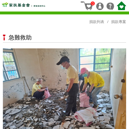
0
捐款列表
捐款專案
急難救助