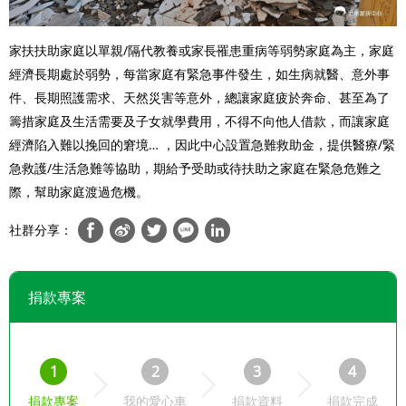
家扶扶助家庭以單親/隔代教養或家長罹患重病等弱勢家庭為主，家庭
經濟長期處於弱勢，每當家庭有緊急事件發生，如生病就醫、意外事
件、長期照護需求、天然災害等意外，總讓家庭疲於奔命、甚至為了
籌措家庭及生活需要及子女就學費用，不得不向他人借款，而讓家庭
經濟陷入難以挽回的窘境… ，因此中心設置急難救助金，提供醫療/緊
急救護/生活急難等協助，期給予受助或待扶助之家庭在緊急危難之
際，幫助家庭渡過危機。
社群分享：
捐款專案
1
2
3
4
捐款專案
我的愛心車
捐款資料
捐款完成