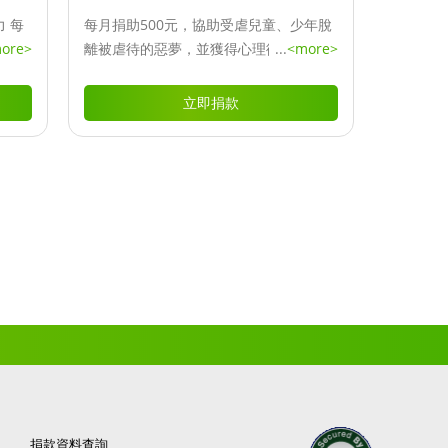
 每
每月捐助500元，協助受虐兒童、少年脫
力早一
ore>
離被虐待的惡夢，並獲得心理復健輔導或
...
<more>
名貧童
醫療、法律協助及作為宣導預防活動費。
一扇希
立即捐款
捐款資料查詢