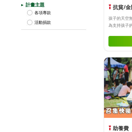
計畫主題
抗貧/
各項專款
孩子的天空
活動捐款
為支持孩子
塊存下夢想
轉動未來。 
世代]計畫經
步穩定的前
撲滿說明 1
型撲滿，以
望。 2、規
盒包裝 3、
實用性。 
助養費