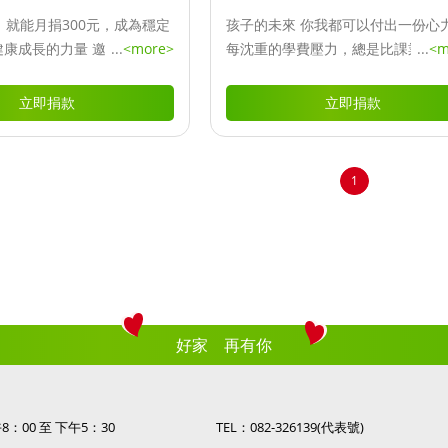
，就能月捐300元，成為穩定
孩子的未來 你我都可以付出一份心力
健康成長的力量 邀請您成為
...
<more>
每沈重的學費壓力，總是比課業壓
...
<m
捐款300元，一份及時又重
步擾亂他們的生活秩序，能幫助一
量，讓每個兒少都能順利就
接受教育，就等於為貧窮之家開起
立即捐款
立即捐款
長，邁向更精彩的未來！
望之門。
1
好家 再有你
午
8
：
00
至 下午
5
：
30
TEL：
082-326139(
代表號
)