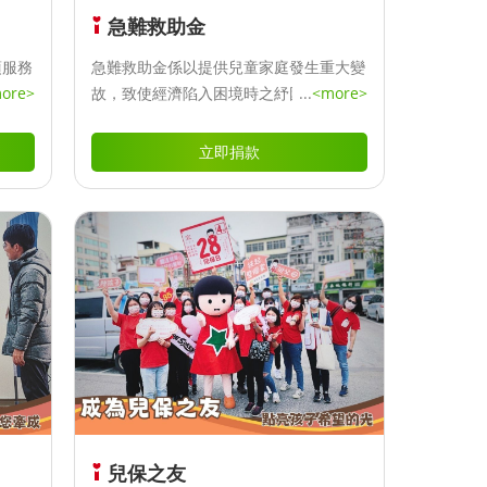
急難救助金
項服務
急難救助金係以提供兒童家庭發生重大變
康維
ore>
故，致使經濟陷入困境時之紓困措施，能
...
<more>
育、學
以維繫家庭功能，並使家庭有喘息空間。
急難救助內容包括：教育、醫療、喪葬及
立即捐款
生活之所需，期能以最快的速度給予遭逢
變故家庭及時的協助，讓急難之家庭或個
人儘速度過難關。
兒保之友