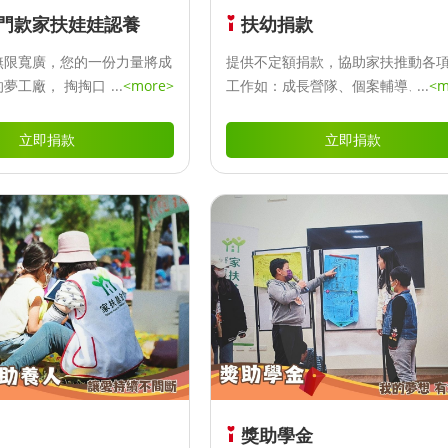
金門款家扶娃娃認養
扶幼捐款
無限寬廣，您的一份力量將成
提供不定額捐款，協助家扶推動各
的夢工廠， 掏掏口袋零錢一
...
<more>
工作如：成長營隊、個案輔導、健
...
<m
的種子，為兒少儲備脫貧能量
持、幼兒啟蒙、早期療育、親職教
撲滿認養所得全數做為[無窮
習提升、就業培力、急難救助…等。
立即捐款
立即捐款
費， 讓孩子們可以在一步一
進中，成就屬於自己的夢想。
、第8 代撲滿共有七款學習造
仰望坐姿象徵看見未來的希
格：PVC材質、15cm高、紙
特色：結合手機座功能，增添
可開立扣抵之捐款收據。
獎助學金