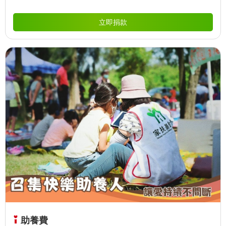
救助內容包括：教育、醫療、喪葬及生活之所需，期能以最快的
速度給予遭逢變故家庭及時的協助，讓急難之家庭或個人儘速度
立即捐款
過難關。
助養費