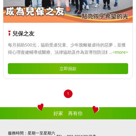
兒保之友
每月捐助500元，協助受虐兒童、少年脫離被虐待的惡夢，並獲
得心理復健輔導或醫療、法律協助及作為宣導預防活動費。
...
<more>
立即捐款
1
好家 再有你
服務時間：星期一至星期六