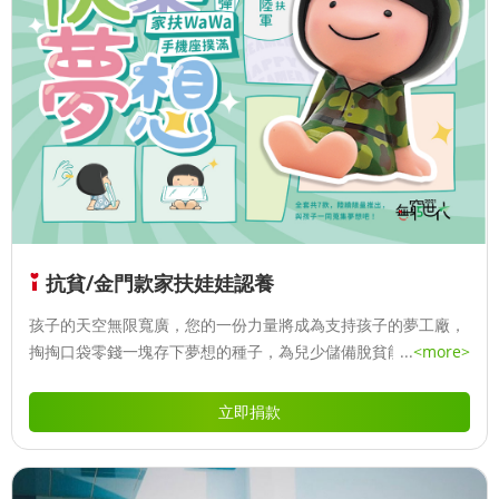
抗貧/金門款家扶娃娃認養
孩子的天空無限寬廣，您的一份力量將成為支持孩子的夢工廠，
掏掏口袋零錢一塊存下夢想的種子，為兒少儲備脫貧能量轉動未
...
<more>
來。 撲滿認養所得全數做為[無窮世代]計畫經費， 讓孩子們可以
在一步一步穩定的前進中，成就屬於自己的夢想。 撲滿說明 1、
立即捐款
第8 代撲滿共有七款學習造型撲滿，以仰望坐姿象徵看見未來的
希望。 2、規格：PVC材質、15cm高、紙盒包裝 3、特色：結合
手機座功能，增添實用性。 可開立扣抵之捐款收據。