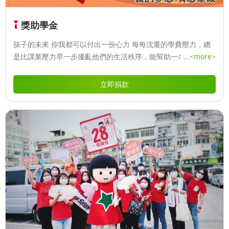
獎助學金
孩子的未來 你我都可以付出一份心力 每每沈重的學費壓力，總
是比課業壓力早一步擾亂他們的生活秩序，能幫助一名貧童接受
...
<more>
教育，就等於為貧窮之家開起一扇希望之門。
立即捐款