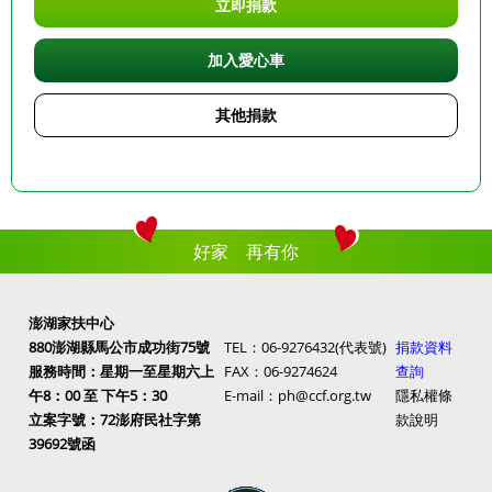
立即捐款
加入愛心車
其他捐款
好家 再有你
澎湖家扶中心
880澎湖縣馬公市成功街75號
TEL：06-9276432(代表號)
捐款資料
服務時間：星期一至星期六上
FAX：06-9274624
查詢
午8：00 至 下午5：30
E-mail：ph@ccf.org.tw
隱私權條
立案字號：72澎府民社字第
款說明
39692號函