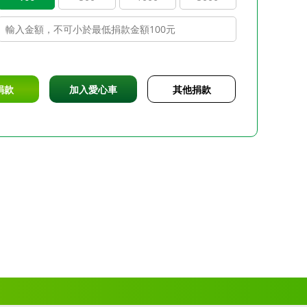
捐款
加入愛心車
其他捐款